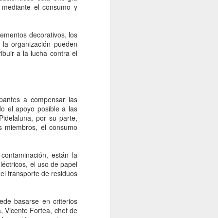
Turistear en Pollença -
AUG
 y mediante el consumo y
14
26 de mayo y 11 de
junio
lementos decorativos, los
Dos entregas de Turistear,
de la organización pueden
conexiones de turismo virtual, se
ibuir a la lucha contra el
desarrollaron en Pollença, uno de
"los pueblos más bonitos de
España" según la homónima
asociación.
ipantes a compensar las
La asociación se fundó en el 2013
o el apoyo posible a las
con el objetivo de reconocer los
idelaluna, por su parte,
parajes más cautivadores del
us miembros, el consumo
país, inspirada en la asociación
Les Plus Beaux Villages de
France (“Los pueblos más bonitos
contaminación, están la
de Francia”).
léctricos, el uso de papel
o el transporte de residuos
ede basarse en criterios
, Vicente Fortea, chef de