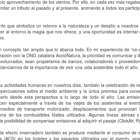
bio aprovechamiento de los vientos. Por ello, en cada vez más regata
indar un tributo al pasado y al presente, animando a todos los partici
to que simboliza un retorno a la naturaleza y un desafío a nosotros
ver al entorno la magia que nos ofrece, y una oportunidad es intentar
os.
un concepto tan amplio que lo abarca todo. En mi experiencia de “co-
oración con la ONG catalana AccióNatura, la prioridad es comunicar y
nvolucrados, sean propietarios de barcos, colaboradores o proveedor
ienciarnos de la importancia de vivir una vida sostenible todo el año
s actividades humanas en nuestros días, también la celebración de re
repercusiones sobre el medio ambiente y la única premisa para con
ficarlo desde esta perspectiva a lo largo de todo el año. Las emis
cen especialmente a través de los viajes de los asistentes al even
 medios de transporte motorizado, desplazamientos que provocan
ma de los combustibles fósiles utilizados. Algunas líneas aéreas 
 la posibilidad de compensar emisiones al adquirir el pasaje (ClickAir, 
e efecto invernadero también se produce mediante el consumo de ele
ia (ACS) en los hoteles y los espacios utilizados por el evento, pr