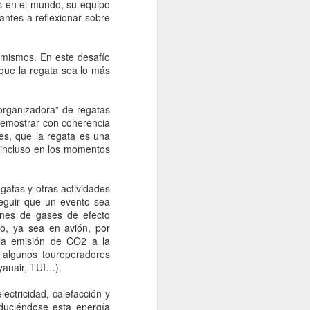
s en el mundo, su equipo
pantes a reflexionar sobre
 mismos. En este desafío
 que la regata sea lo más
organizadora” de regatas
 demostrar con coherencia
es, que la regata es una
, incluso en los momentos
gatas y otras actividades
seguir que un evento sea
iones de gases de efecto
to, ya sea en avión, por
 la emisión de CO2 a la
y algunos touroperadores
Ryanair, TUI…).
ctricidad, calefacción y
oduciéndose esta energía