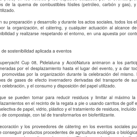
Turistear edición
Turistear en Calvià - 9
AUG
AUG
vés de la quema de combustibles fósiles (petróleo, carbón y gas),
20
19
especial: Experiencias
de junio
tilizado.
Sostenibles - 25 de
Hace años que Calvià significa
 su preparación y desarrollo y durante los actos sociales, todos los e
junio
deporte, y en la entrega de
 por la organización, el cátering, y cualquier actuación al alcance 
Turistear del 9 de junio hablamos
El 25 de junio estrenamos un
nibilidad y realizarse respetando el entorno, en una apuesta por contr
de eventos deportivos como
nuevo formato en petit comité y
palanca de desestacionalización
solo accedieron a la reunión las
para el turismo y oportunidad para
personas que se registraron a
 de sostenibilidad aplicada a eventos
toda la cadena de valor, desde el
Turistear en Menorca - 21 de mayo
UG
través de Zoom, con la finalidad
hotel a la oferta complementaria.
13
de que el evento online fuese más
Turistear por Menorca nos llevó a re-descubrir la isla más
Superyacht Cup 08, Pidelaluna y AccióNatura animaron a los partic
fresco e interactivo. Jaume Vidal
sostenible de las Baleares. Arqueología y playas, productos
radas por el desplazamiento hasta el lugar del evento, y a dar tod
de Skualo y Mallorca Top
stronómicos y cultura le otorgan un atractivo inigualable y nuestros
promovidas por la organización durante la celebración del mismo. P
Activities compartió pantalla con
onentes supieron darnos los tips que necesitábamos para nuestra
es de gases de efecto invernadero derivadas del transporte de s
Isabel Martín de Menorca Sedueix
róxima escapada.
 celebración, y el consumo y disposición del papel utilizado.
y Menorca Sostenible y Núria
Fernández, responsable del velero
que se pueden tomar para reducir residuos y limitar al máximo la 
Rafael Verdera.
azamientos en el recinto de la regata a pie o usando carritos de golf e
selectiva de papel, vidrio, plástico y el tratamiento de residuos, incluíd
 de compostaje, con tal de transformarlos en biofertilizante.
Turistear en Mallorca - 14 de mayo
UG
decoración y los proveedores de cátering en los eventos sociales pu
12
Turistear es un ciclo de eventos online que nació como
 conseguir productos procedentes de agricultura ecológica o biológica
contribución de Pidelaluna events, como conectores de personas