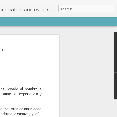
e Mallorca. Agenzia di comunicazione ed eventi a Palma di Mallorca.
é lo que hiciste el
te
ano - 8 de octubre
r se centró en nuevas venues, eventos y
jueves 8 de octubre desde S’Estudi, la
e Alejandro Maciá en Palma transformada
 emitió “Sé lo que hiciste el último
de Turistear, ciclo de conversaciones
tica.
 ha llevado al hombre a
istinto, su experiencia y
po para desconectar y reconectar con lo
que todos hemos sufrido las
ncia sanitaria.
canzar prestaciones cada
ística distintiva, y aún