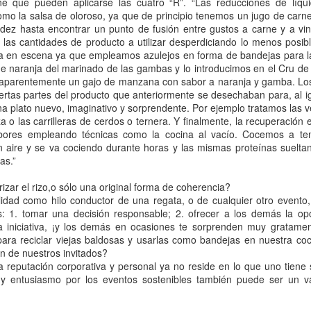
e que pueden aplicarse las cuatro “R”. “Las reducciones de líqu
empresas, para que todos podamos afrontar la situación actual con
omo la salsa de oloroso, ya que de principio tenemos un jugo de carn
ás ideas, más conocimientos, más contactos, y por supuesto más
idez hasta encontrar un punto de fusión entre gustos a carne y a v
nas de viajar.
las cantidades de producto a utilizar desperdiciando lo menos posible
a en escena ya que empleamos azulejos en forma de bandejas para la
 el marco de Turistear, el 14 de mayo re-descubrimos Mallorca, con
de naranja del marinado de las gambas y lo introducimos en el Cru d
 premisa de querer reflexionar sobre innovación en el turismo de
aparentemente un gajo de manzana con sabor a naranja y gamba. Los 
gocios y alternativas al "turismo fácil".
ertas partes del producto que anteriormente se desechaban para, al i
una plato nuevo, imaginativo y sorprendente. Por ejemplo tratamos las 
 o las carrilleras de cerdos o ternera. Y finalmente, la recuperación 
Turistear en Ibiza y Formentera - 7 de mayo
UG
bores empleando técnicas como la cocina al vacío. Cocemos a te
11
El 7 de mayo turisteamos por Ibiza y Formentera. Con el
 aire y se va cociendo durante horas y las mismas proteínas suelta
patrocinio de Mice in the Cloud, Spark Up, Top VR y Mochileros
as.”
, emprendimos nuestro evento online - viaje virtual al re-
scubrimiento de Ibiza, la alternativa, acompañado por Jonathan
zar el rizo,o sólo una original forma de coherencia?
aye, experto en interacción en Spark Up, Mónica Marí, ibicenca y
bilidad como hilo conductor de una regata, o de cualquier otro evento
ctor Terricabras, fundador de Top VR, quien nos llevó por las calas y
s: 1. tomar una decisión responsable; 2. ofrecer a los demás la op
s lugares favoritos de nuestros ponentes a través de la Realidad
 iniciativa, ¡y los demás en ocasiones te sorprenden muy gratamen
rtual.
ra reciclar viejas baldosas y usarlas como bandejas en nuestra coci
n de nuestros invitados?
reputación corporativa y personal ya no reside en lo que uno tiene 
 y entusiasmo por los eventos sostenibles también puede ser un va
Turistear en Baleares - 23 abril 2020
UG
10
El 23 de abril en Pidelaluna estrenamos una nueva línea de