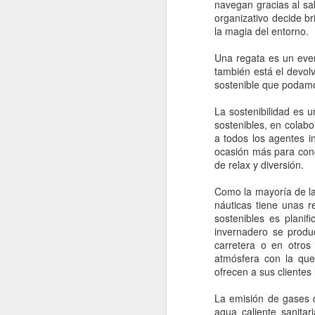
navegan gracias al sa
organizativo decide br
la magia del entorno.
Una regata es un even
también está el devol
sostenible que podam
La sostenibilidad es 
sostenibles, en colab
a todos los agentes i
ocasión más para conc
de relax y diversión.
Como la mayoría de la
náuticas tiene unas 
sostenibles es plani
invernadero se produ
carretera o en otros
atmósfera con la que
ofrecen a sus clientes
La emisión de gases d
agua caliente sanitar