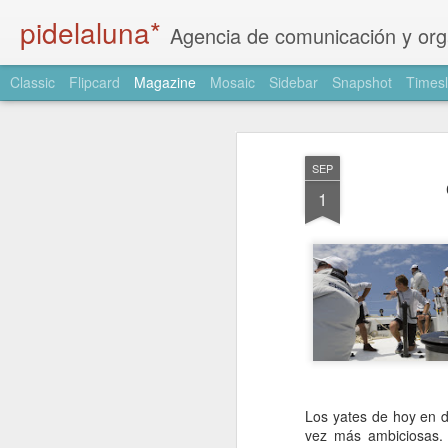
pidelaluna*
Agencia de comunicación y organización de eventos en Palma de Mallorca. Communication and even
Classic
Flipcard
Magazine
Mosaic
Sidebar
Snapshot
Timesl
SEP
1
Los yates de hoy en d
vez más ambiciosas. P