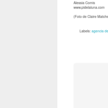
Alessia Comis
vi
www.pidelaluna.com
A
(Foto de Claire Match
la
d
la
Labels:
agencia de
E
en
J
Tr
s
E
Fo
cu
H
tu
J