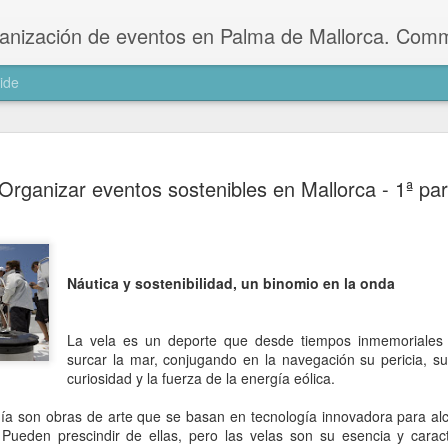
ts planning agency in Palma de Mallorca. Kommunikation und Veranstaltungen-Agentur in Palma de Mallorca. Agència de comunicació i esdeveniments a Palma d
ide
Turistear S
OCT
Organizar eventos sostenibles en Mallorca - 1ª par
11
último ver
La 12ª edición de Turistea
planes de recuperación. El 
oficina y taller creativo d
Náutica y sostenibilidad, un binomio en la onda
en plató para la ocasión, se
verano”, una nueva entrega 
digitales de promoción turís
La vela es un deporte que desde tiempos inmemoriales
surcar la mar, conjugando en la navegación su pericia, su 
El verano 2020 fue un tiem
curiosidad y la fuerza de la energía eólica.
esencial, en una época en 
consecuencias de la emerge
ía son obras de arte que se basan en tecnología innovadora para al
ueden prescindir de ellas, pero las velas son su esencia y caracter