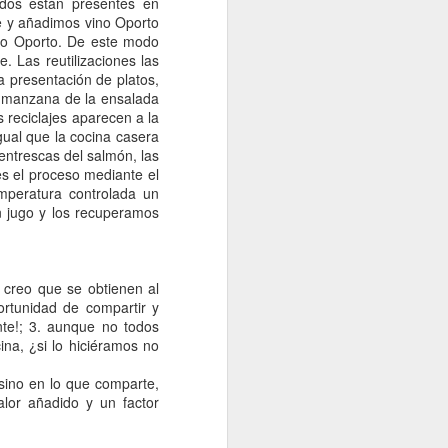
idos están presentes en
e y añadimos vino Oporto
ino Oporto. De este modo
. Las reutilizaciones las
 presentación de platos,
e manzana de la ensalada
reciclajes aparecen a la
gual que la cocina casera
ventrescas del salmón, las
es el proceso mediante el
mperatura controlada un
n jugo y los recuperamos
, creo que se obtienen al
ortunidad de compartir y
te!; 3. aunque no todos
na, ¿si lo hiciéramos no
sino en lo que comparte,
lor añadido y un factor