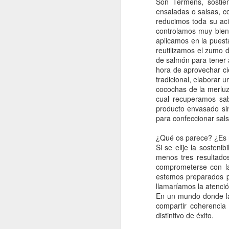
Son Termens, sostien
y 
ensaladas o salsas, c
m
reducimos toda su ac
ga
controlamos muy bien 
aplicamos en la puest
En
reutilizamos el zumo 
la
de salmón para tener 
ne
hora de aprovechar ci
tradicional, elaborar 
cocochas de la merluza
A
cual recuperamos sa
producto envasado sin
para confeccionar sals
TV
de
¿Qué os parece? ¿Es ri
Ys
Si se elije la sosteni
Ví
menos tres resultado
lo
comprometerse con la
Vi
estemos preparados pa
llamaríamos la atenció
En un mundo donde la 
compartir coherencia
A
distintivo de éxito.