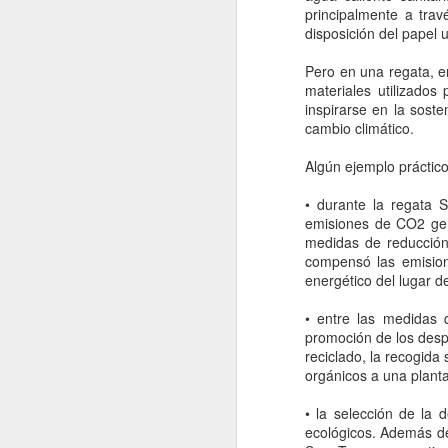
Turistear en Alcúdia - 9
AUG
principalmente a tra
24
y 23 de julio
disposición del papel u
Con la llegada de julio aterrizamos
Pero en una regata, en
en Alcúdia y nos fuimos a
materiales utilizados
turistear por su magnífica costa,
inspirarse en la soste
con algún que otro salto a la
cambio climático.
montaña.
Algún ejemplo práctico
A
• durante la regata 
emisiones de CO2 gene
ga
medidas de reducción 
p
compensó las emision
p
energético del lugar de
• entre las medidas 
promoción de los despl
reciclado, la recogida 
orgánicos a una planta
A
• la selección de la 
ecológicos. Además de