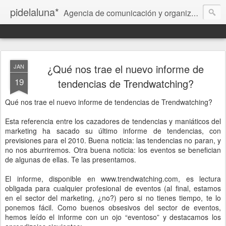
pidelaluna*
Agencia de comunicación y organización de eventos en Palma de Mallorca. Communication and events planning agency in Palma de Mallorca. Kommunikation und Veranstaltungen-Agentur in Palma de Mallorca. Agència de comunicació i esdeveniments a Palma de Mallorca. Agenzia di comunicazione ed eventi a Palma di Mallorca.
¿Qué nos trae el nuevo informe de
JAN
19
tendencias de Trendwatching?
Qué nos trae el nuevo informe de tendencias de Trendwatching?
Esta referencia entre los cazadores de tendencias y maniáticos del
marketing ha sacado su último informe de tendencias, con
previsiones para el 2010. Buena noticia: las tendencias no paran, y
no nos aburriremos. Otra buena noticia: los eventos se benefician
de algunas de ellas. Te las presentamos.
El informe, disponible en www.trendwatching.com, es lectura
obligada para cualquier profesional de eventos (al final, estamos
en el sector del marketing, ¿no?) pero si no tienes tiempo, te lo
ponemos fácil. Como buenos obsesivos del sector de eventos,
hemos leído el informe con un ojo “eventoso” y destacamos los