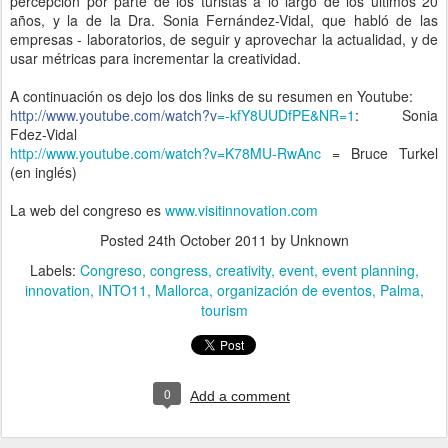
percepción por parte de los turistas a lo largo de los últimos 20
años, y la de la Dra. Sonia Fernández-Vidal, que habló de las
empresas - laboratorios, de seguir y aprovechar la actualidad, y de
usar métricas para incrementar la creatividad.
A continuación os dejo los dos links de su resumen en Youtube:
http://www.youtube.com/watch?v
=-kfY8UUDfPE&NR=1
: Sonia
Fdez-Vidal
http://www.youtube.com/watch?v
=K78MU-RwAnc
= Bruce Turkel
(en inglés)
La web del congreso es
www.visitinnovation.com
Posted
24th October 2011
by Unknown
Labels:
Congreso
congress
creativity
event
event planning
innovation
INTO11
Mallorca
organización de eventos
Palma
tourism
0
Add a comment