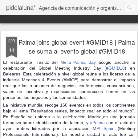
pidelaluna*
Agencia de comunicación y organización de eventos en Palma de Mallorca. Communication and events planning agency in Palma de Mallorca. Kommunikation und Veranstaltungen-Agentur in Palma de Mallorca. Agència de comunicació i esdeveniments a Palma de Mallorca. Agenzia di comunicazione ed eventi a Palma di Mallorca.
Palma joins global event #GMID18 | Palma
APR
14
se suma al evento global #GMID18
El restaurante Trasluz del
Melia Palma Bay
acogió anoche la
celebración del Global Meeting Industry Day (
#
GMID18
) en
Baleares. Esta celebración a nivel global reúne a los líderes de la
industria Meetings & Events (#MICE) para demostrar el impacto
real que las reuniones de negocios, conferencias, convenciones,
viajes de incentivo y exposiciones comerciales tienen en las
personas, los negocios y las comunidades.
La iniciativa mundial recoge 160 eventos en todos los continentes
bajo el lema "Resultados reales, impacto real en todo el mundo".
En España se unieron a la celebración Madrid,en una jornada
formativa sobre identificación del talento, y
#
Palma
con el acto de
ayer, ambos liderados por la asociación
MPI Spain
(Meeting
Professionals International). En nuestra ciudad el acto fue co-